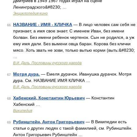
Дмитриев в 1949 1967 годах играл на сцене
Ленинградского&#8230; …
Энциклопедия кино
НАЗВАНИЕ - ИМЯ - КЛИЧКА
— В лицо человек сам себя не
66
признает, а имя свое знает. С именем Иван, без имени
болван. Без имени ребенок чертенок. Сын не родился, а уж
ему имя дали. Без вымени овца баран. Корова без клички
мясо. Хоть звать не зови, только вытью корми (выть:&#8230;
…
В.И. Даль. Пословицы русского народа
Мотря дура.
— Емеля дурачок. Иванушка дурачок. Мотря
67
дура. См. НАЗВАНИЕ ИМЯ КЛИЧКА …
В.И. Даль. Пословицы русского народа
Хабенский, Константин Юрьевич
— Константин
68
Хабенский …
Википедия
Рубинштейн, Антон Григорьевич
— В Википедии есть
69
статьи о других людях с такой фамилией, см. Рубинштейн.
Антон Григорьевич Рубинштейн …