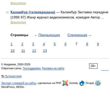
Википедия
Каламбур (телепередача)
— Каламбур Заставка передачи
70
(1996 97) Жанр журнал видеокомиксов, комедия Автор …
Википедия
Страницы
←
Предыдущая
Следующая
→
1
2
3
4
5
6
7
8
9
10
11
12
13
© Академик, 2000-2026
18+
Обратная связь:
Техподдержка
,
Реклама на сайте
👣 Путешествия
Экспорт словарей на сайты
, сделанные на PHP,
Joomla,
Drupal,
WordPress, MODx.