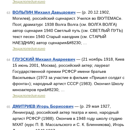
Энциклопедия кино
ВОЛЬПИН Михаил Давыдович
— (р. 20.12.1902,
63
Могилев), российский сценарист. Учился во ВХУТЕМАСе.
Поэт, драматург. 1938 Волга Волга (см. ВОЛГА ВОЛГА)
автор сценария 1940 Светлый путь (см. СВЕТЛЫЙ ПУТЬ)
текст песен 1940 Старый наездник (см. СТАРЫЙ
НАЕЗДНИК) автор сценария&#8230; …
Энциклопедия кино
ГЛУЗСКИЙ Михаил Андреевич
— (21 ноябрь 1918, Киев
64
15 июнь 2001, Москва), российский актер; лауреат
Государственной премии РСФСР имени братьев
Васильевых (1973 за участие в фильме «Пришел солдат с
фронта»); народный артист СССР (1983). Окончил Школу
киноактеров при&#8230; …
Энциклопедия кино
ДМИТРИЕВ Игорь Борисович
— (р. 29 мая 1927,
65
Ленинград), российский актер театра и кино, народный
артист РСФСР (1988). Окончив в 1948 году школу студию
МХАТ (курс П. В. Массальского и С. К. Блинникова), Игорь